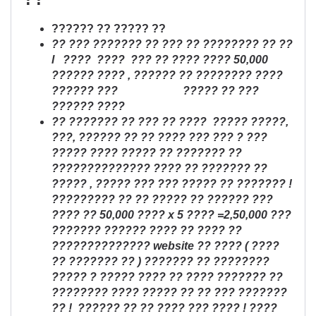
?????? ?? ????? ??
?? ??? ??????? ?? ??? ?? ???????? ?? ??
l ???? ???? ??? ?? ???? ???? 50,000
?????? ???? , ?????? ?? ???????? ????
?????? ???
????? ?? ???
?????? ????
?? ??????? ?? ??? ?? ???? ????? ?????,
???, ?????? ?? ?? ???? ??? ??? ? ???
????? ???? ????? ?? ??????? ??
?????????????? ???? ?? ??????? ??
????? , ????? ??? ??? ????? ?? ??????? !
????????? ?? ?? ????? ?? ?????? ???
???? ?? 50,000 ???? x 5 ???? =2,50,000 ???
??????? ?????? ???? ?? ???? ??
?????????????? website ?? ???? ( ????
?? ??????? ?? ) ??????? ?? ????????
????? ? ????? ???? ?? ???? ??????? ??
???????? ???? ????? ?? ?? ??? ???????
?? ! ?????? ?? ?? ???? ??? ???? ! ????