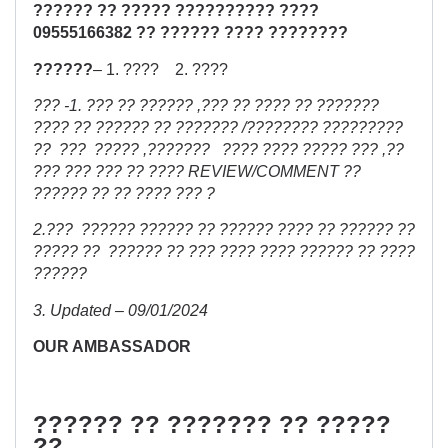
?????? ?? ????? ?????????? ????
09555166382 ?? ?????? ???? ????????
??????
– 1. ???? 2. ????
??? -1. ??? ?? ?????? ,??? ?? ???? ?? ???????
???? ?? ?????? ?? ??????? /???????? ?????????
?? ??? ????? ,??????? ???? ???? ????? ??? ,??
??? ??? ??? ?? ???? REVIEW/COMMENT ??
?????? ?? ?? ???? ??? ?
2.??? ?????? ?????? ?? ?????? ???? ?? ?????? ??
????? ?? ?????? ?? ??? ???? ???? ?????? ?? ????
??????
3. Updated – 09/01/2024
OUR AMBASSADOR
?????? ?? ??????? ?? ?????
??