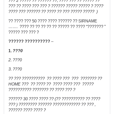
??? 2 ????? ?? ?????? ??, ???? ??? ?? ????? ??
??? ?? ???? ??? ??? ? ?????? ????? ????? ? ????
???? ??? ?????? ?? ???? ?? ??? ????? ????? )
?? ???? ??? 50 ???? ???? ?????? ?? SIRNAME
……. ???? ?? ?? ?? ?? ?? ????? ?? ???? “??????? ”
????? ??? ??? ?
?????? ??????????
–
1.
???0
2. ???0
3. ???0
?? ??? ?????????? ?? ???? ??? ??? ??????? ??
HOME ??? ?? ???? ?? ???? ???? ??? ?????
?????????? ??????? ?? ???? ??? ?
?????? 30 ???? ???? ?? (?? ?????????? ?? ????
??? ) ???????? ?????? ???????????? ?? ??? ,
?????? ???? ???? ?