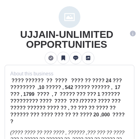
UJJAIN-UNLIMITED
OPPORTUNITIES
About this business
???? ?????? ?? ???? ???? ?? ???? 24 ???
???????? ,10 ????? , 542 ????? ?????? , 17
??? , 1799
???? , 7 ????? ??? ??? 1 ??????
????????? ???? ???? ??? /????? ???? ???
????? ?????? ???? ?? , ?? ??? ?? ???? ??
?????? ??? ???? ??? ?? ?? ???? 20 ,000 ????
?
(???? ???? ?? ??? ???? , ?????? ,??? ??? ?? ????