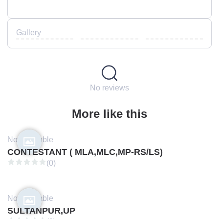
Gallery
No reviews
More like this
Not available
CONTESTANT ( MLA,MLC,MP-RS/LS)
(0)
Not available
SULTANPUR,UP