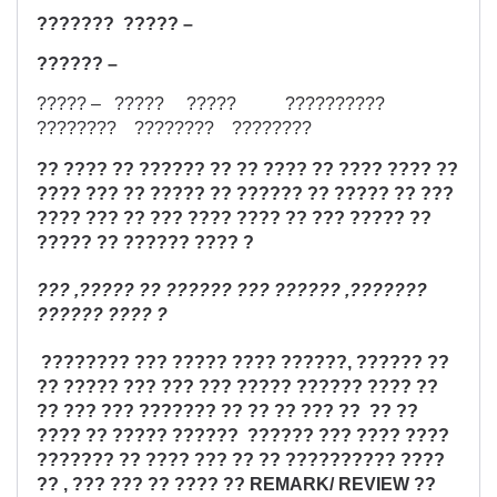
??????? ????? –
?????? –
????? – ????? ????? ??????????
???????? ???????? ????????
?? ???? ?? ?????? ?? ?? ???? ?? ???? ???? ??
???? ??? ?? ????? ?? ?????? ?? ????? ?? ???
???? ??? ?? ??? ???? ???? ?? ??? ????? ??
????? ?? ?????? ???? ?
??? ,????? ?? ?????? ??? ?????? ,???????
?????? ???? ?
???????? ??? ????? ???? ??????, ?????? ??
?? ????? ??? ??? ??? ????? ?????? ???? ??
?? ??? ??? ??????? ?? ?? ?? ??? ?? ?? ??
???? ?? ????? ?????? ?????? ??? ???? ????
??????? ?? ???? ??? ?? ?? ?????????? ????
?? , ??? ??? ?? ???? ?? REMARK/ REVIEW ??